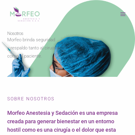
Ir
al
contenido
Nosotros
Morfeo brinda seguridad
y respaldo tanto al cirujano
como al paciente.
SOBRE NOSOTROS
Morfeo Anestesia y Sedación es una empresa
creada para generar bienestar en un entorno
hostil como es una cirugía o el dolor que esta